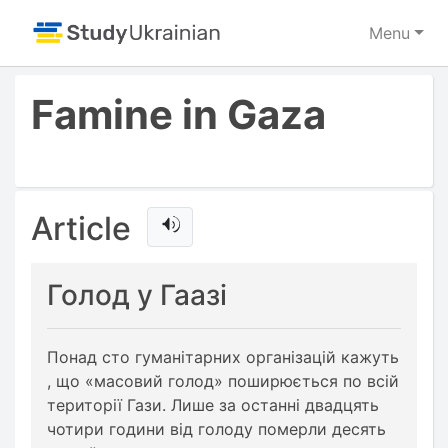
Menu
Famine in Gaza
Article
Голод у Гаазі
Понад
сто
гуманітарних
організацій
кажуть
,
що
«
масовий
голод
»
поширюється
по
всій
території
Гази
.
Лише
за
останні
двадцять
чотири
години
від
голоду
померли
десять