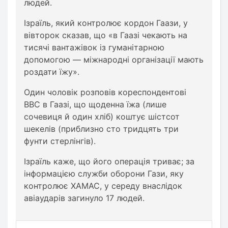
людей
.
Ізраїль
,
який
контролює
кордон
Гаази
,
у
вівторок
сказав
,
що
«
в
Гаазі
чекають
на
тисячі
вантажівок
із
гуманітарною
допомогою
—
міжнародні
організації
мають
роздати
їжу
».
Один
чоловік
розповів
кореспондентові
BBC
в
Гаазі
,
що
щоденна
їжа
(
лише
сочевиця
й
один
хліб
)
коштує
шістсот
шекелів
(
приблизно
сто
тридцять
три
фунти
стерлінгів
).
Ізраїль
каже
,
що
його
операція
триває
;
за
інформацією
служби
оборони
Гази
,
яку
контролює
ХАМАС
,
у
середу
внаслідок
авіаударів
загинуло
17
людей
.