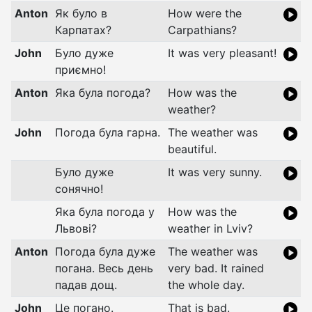
Anton
Як
було
в
How were the
Карпатах?
Carpathians?
John
Було
дуже
It was very pleasant!
приємно!
Anton
Яка
була
погода?
How was the
weather?
John
Погода
була
гарна.
The weather was
beautiful.
Було
дуже
It was very sunny.
сонячно!
Яка
була
погода
у
How was the
Львові?
weather in Lviv?
Anton
Погода
була
дуже
The weather was
погана.
Весь
день
very bad. It rained
падав
дощ.
the whole day.
John
Це
погано.
That is bad.